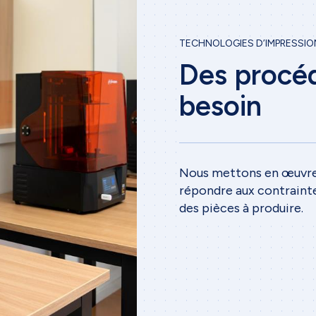
TECHNOLOGIES D’IMPRESSIO
Des procé
Accueil
besoin
Entreprise
Nous mettons en œuvre 
Nos services
répondre aux contraint
des pièces à produire.
Impression 3D
Tôlerie de précision
Usinage
Ingénierie