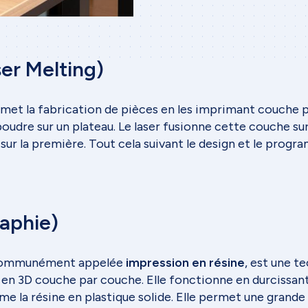
Projets
Méthodologie de travail
er Melting)
Etapes de projet
Collaboration
ermet la fabrication de pièces en les imprimant couche 
oudre sur un plateau. Le laser fusionne cette couche su
Outils & logiciels
n sur la première. Tout cela suivant le design et le progr
Secteurs d'activité
Contact
aphie)
Formulaire de contact
s communément appelée
impression en résine
, est une t
en 3D couche par couche. Elle fonctionne en durcissant 
me la résine en plastique solide. Elle permet une grande