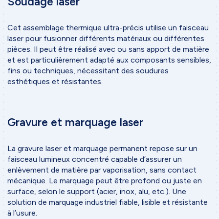
Soudage laser
Accueil
Cet assemblage thermique ultra-précis utilise un faisceau
Entreprise
laser pour fusionner différents matériaux ou différentes
Nos services
pièces. Il peut être réalisé avec ou sans apport de matière
et est particulièrement adapté aux composants sensibles,
Impression 3D
fins ou techniques, nécessitant des soudures
esthétiques et résistantes.
Tôlerie de précision
Usinage
Ingénierie
Gravure et marquage laser
Projets
La gravure laser et marquage permanent repose sur un
Méthodologie de travail
faisceau lumineux concentré capable d’assurer un
enlèvement de matière par vaporisation, sans contact
Etapes de projet
mécanique. Le marquage peut être profond ou juste en
Collaboration
surface, selon le support (acier, inox, alu, etc.). Une
solution de marquage industriel fiable, lisible et résistante
Outils & logiciels
à l’usure.