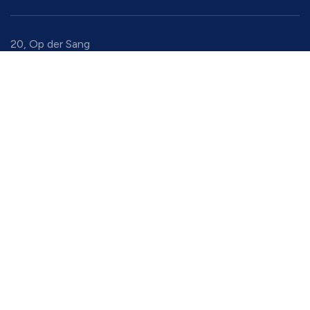
20, Op der Sang
9779 Eselborn
Luxembourg
+352 94 91 94 1
gadm@simaform.lu
4631 Mogadore Rd
44240 Kent, Ohio
United States