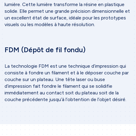
lumière. Cette lumière transforme la résine en plastique
solide. Elle permet une grande précision dimensionnelle et
Accueil
un excellent état de surface, idéale pour les prototypes
Entreprise
visuels ou les modèles à haute résolution.
Nos services
Impression 3D
FDM (Dépôt de fil fondu)
Tôlerie de précision
La technologie FDM est une technique d’impression qui
Usinage
consiste à fondre un filament et à le déposer couche par
Ingénierie
couche sur un plateau. Une tête laser ou buse
d’impression fait fondre le filament qui se solidifie
Projets
immédiatement au contact soit du plateau soit de la
couche précédente jusqu’à l’obtention de l’objet désiré.
Méthodologie de travail
Etapes de projet
Collaboration
Outils & logiciels