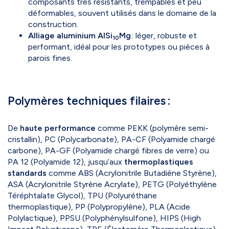
composants très résistants, trempables et peu
déformables, souvent utilisés dans le domaine de la
construction.
Alliage aluminium AlSi
Mg
: léger, robuste et
10
performant, idéal pour les prototypes ou pièces à
parois fines.
Polymères techniques filaires :
De
haute performance
comme PEKK (polymère semi-
cristallin), PC (Polycarbonate), PA-CF (Polyamide chargé
carbone), PA-GF (Polyamide chargé fibres de verre) ou
PA 12 (Polyamide 12), jusqu’aux
thermoplastiques
standards
comme ABS (Acrylonitrile Butadiène Styrène),
ASA (Acrylonitrile Styrène Acrylate), PETG (Polyéthylène
Téréphtalate Glycol), TPU (Polyuréthane
thermoplastique), PP (Polypropylène), PLA (Acide
Polylactique), PPSU (Polyphénylsulfone), HIPS (High