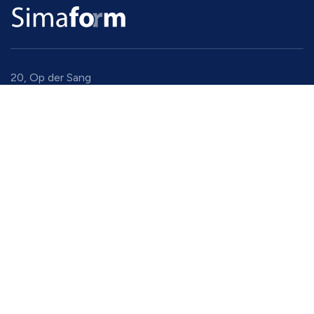
20, Op der Sang
9779 Eselborn
Luxembourg
+352 94 91 94 1
gadm@simaform.lu
4631 Mogadore Rd
44240 Kent, Ohio
United States