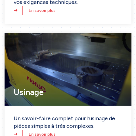
vos exigences techniques.
Impression 3D
En savoir plus
Tôlerie de précision
Usinage
Ingénierie
Projets
Méthodologie de travail
Etapes de projet
Collaboration
Usinage
Outils & logiciels
Secteurs d'activité
Un savoir-faire complet pour l’usinage de
Contact
pièces simples à très complexes.
Formulaire de contact
En savoir plus